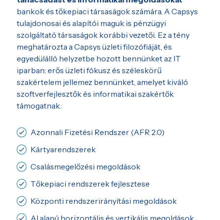
bankok és tőkepiaci társaságok számára. A Capsys
tulajdonosai és alapítói maguk is pénzügyi
szolgáltató társaságok korábbi vezetői. Ez a tény
meghatározta a Capsys üzleti filozófiáját, és
egyedülálló helyzetbe hozott bennünket az IT
iparban: erős üzleti fókusz és széleskörű
szakértelem jellemez bennünket, amelyet kiváló
szoftverfejlesztők és informatikai szakértők
támogatnak.
Azonnali Fizetési Rendszer (AFR 2.0)
Kártyarendszerek
Csalásmegelőzési megoldások
Tőkepiaci rendszerek fejlesztese
Központi rendszerirányítási megoldások
AI alapú horizontális és vertikális megoldások