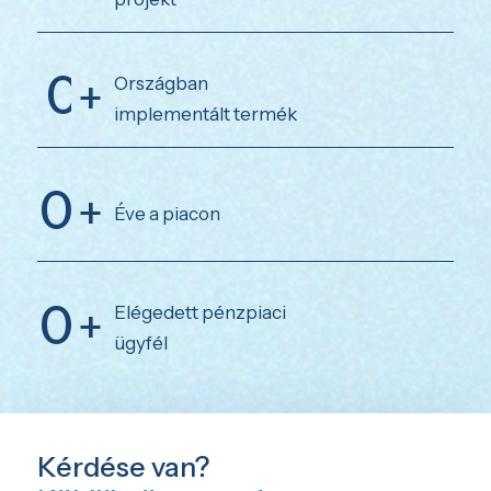
0
Országban
implementált termék
0
Éve a piacon
0
Elégedett pénzpiaci
ügyfél
Kérdése van?