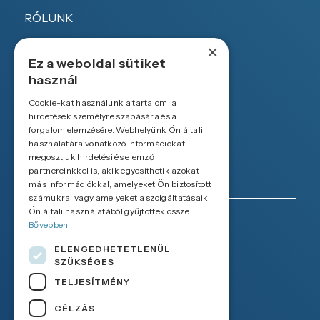
RÓLUNK
×
TERMÉKEK & SZOLGÁLTATÁSOK
Ez a weboldal sütiket
HÍREINK
használ
Cookie-kat használunk a tartalom, a
KARRIER
hirdetések személyre szabására és a
forgalom elemzésére. Webhelyünk Ön általi
KAPCSOLAT
használatára vonatkozó információkat
megosztjuk hirdetési és elemző
partnereinkkel is, akik egyesíthetik azokat
más információkkal, amelyeket Ön biztosított
számukra, vagy amelyeket a szolgáltatásaik
Ön általi használatából gyűjtöttek össze.
Bővebben
KAPCSOLAT
ELENGEDHETETLENÜL
SZÜKSÉGES
Váci út 80., H-1133 Budapest
TELJESÍTMÉNY
+36 1 436 7230
CÉLZÁS