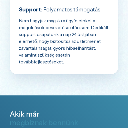
Support
: Folyamatos támogatás
Nem hagyjuk magukra ügyfeleinket a
megoldások bevezetése után sem. Dedikált
support csapatunk a nap 24 órájában
elérhető, hogy biztosítsa az üzletmenet
zavartalanságát, gyors hibaelhárítást,
valamint szükség esetén
továbbfejlesztéseket.
Akik már
megbíznak bennünk