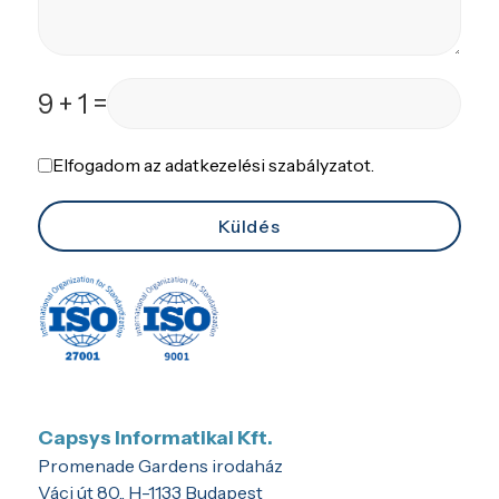
9 + 1 =
Terms of Service
Elfogadom az adatkezelési szabályzatot.
*
Küldés
Capsys Informatikai Kft.
Promenade Gardens irodaház
Váci út 80., H-1133 Budapest