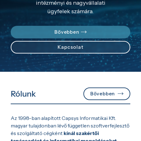
intézményi és nagyvállalati
ügyfelek számára.
Bővebben
Kapcsolat
Rólunk
Bővebben
Az 1998-ban alapított Capsys Informatikai Kft.
magyar tulajdonban lévő független szoftverfejlesztő
és szolgáltató cégként
kínál szakértői
tanácsadást és informatikai megoldásokat